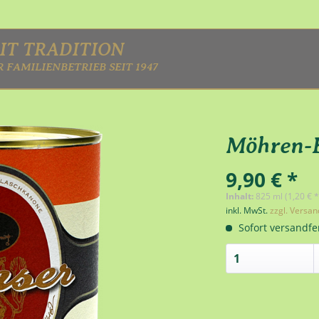
IT TRADITION
 FAMILIENBETRIEB SEIT 1947
Möhren-E
9,90 € *
Inhalt:
825 ml (1,20 € *
inkl. MwSt.
zzgl. Versa
Sofort versandfer