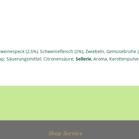
hweinespeck (2,5%), Schweinefleisch (2%), Zwiebeln, Gemüsebrühe (j
rup; Säuerungsmittel: Citronensäure;
Sellerie
, Aroma, Karottenpulve
Shop Service