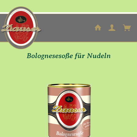
Bolognesesoße für Nudeln